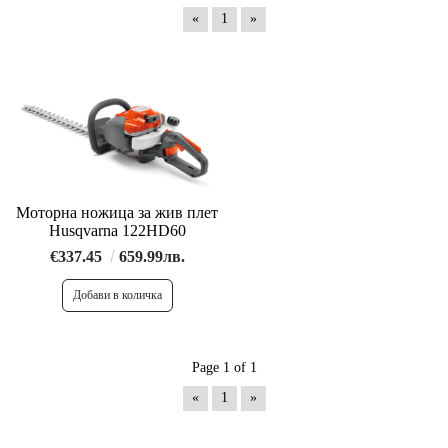
«
1
»
Моторна ножица за жив плет
Husqvarna 122HD60
€337.45
659.99лв.
Page 1 of 1
«
1
»