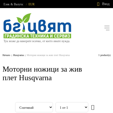
Вход
Език
&
Валута:
EUR
/
Тук може да намерите всичко, от което имате нужда.
Начало
Husqvarna
Моторни ножици за жив плет Husqvarna
1 product(s)
Моторни ножици за жив
плет Husqvarna