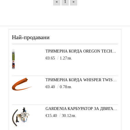
«
1
»
Най-продавани
ТРИМЕРНА КОРДА OREGON TECHNI-BLADE 6,0 ММ Х 26 СМ - 1 БРОЙ
€0.65
1.27лв.
ТРИМЕРНА КОРДА WHISPER TWIST (УСУКАН КВАДРАТ) 3,0 ММ 1 М
€0.40
0.78лв.
GARDENIA КАРБУРАТОР ЗА ДВИГАТЕЛ 5,5/6,5 К.С.
€15.40
30.12лв.