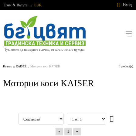
Вход
Език
&
Валута:
EUR
/
Тук може да намерите всичко, от което имате нужда.
Начало
KAISER
Моторни коси KAISER
1 product(s)
Моторни коси KAISER
«
1
»