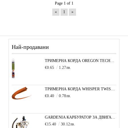
Page 1 of 1
«
1
»
Най-продавани
ТРИМЕРНА КОРДА OREGON TECHNI-BLADE 6,0 ММ Х 26 СМ - 1 БРОЙ
€0.65
1.27лв.
ТРИМЕРНА КОРДА WHISPER TWIST (УСУКАН КВАДРАТ) 3,0 ММ 1 М
€0.40
0.78лв.
GARDENIA КАРБУРАТОР ЗА ДВИГАТЕЛ 5,5/6,5 К.С.
€15.40
30.12лв.