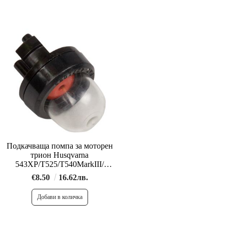
Подкачваща помпа за моторен
трион Husqvarna
543XP/T525/T540MarkIII/
моторни коси
€8.50
16.62лв.
243/553RS/553RBX