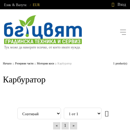
Вход
Език
&
Валута:
EUR
/
Тук може да намерите всичко, от което имате нужда.
Начало
Резервни части
Моторни коси
Карбуратор
1 product(s)
Карбуратор
«
1
»