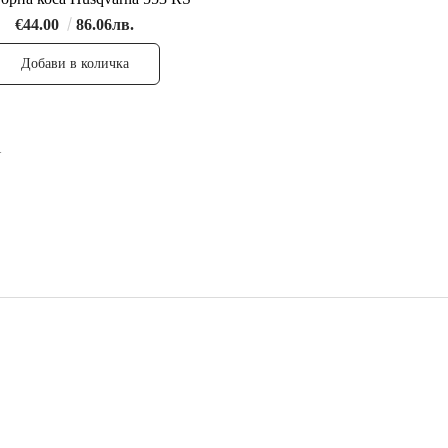
€44.00
86.06лв.
1