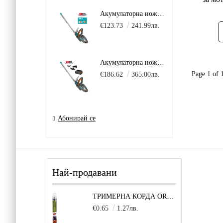
Акумулаторна ножица за жив плет GARDENA ComfortCut 50 18V P4A Solo без батерия и зарядно
€123.73
241.99лв.
Акумулаторна ножица за жив плет GARDENA ComfortCut 18V P4A в комплект с батерия 2.0Ah + зарядно AL 18 V.
Page 1 of 
€186.62
365.00лв.
Абонирай се
Най-продавани
ТРИМЕРНА КОРДА OREGON TECHNI-BLADE 6,0 ММ Х 26 СМ - 1 БРОЙ
€0.65
1.27лв.