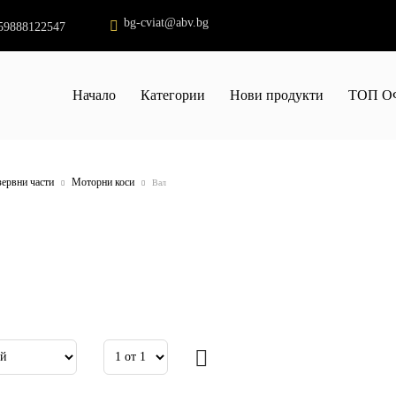
bg-cviat@abv.bg
59888122547
Начало
Категории
Нови продукти
ТОП О
зервни части
Моторни коси
Вал