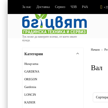
За нас
Доставка
Сервиз
ЧЗВ
P4A
|
|
|
|
+3
Тук може да намерите всичко, от което имате
нужда.
Начало
Ре
Категории
Husqvarna
Вал
GARDENA
OREGON
Gardenia
LONCIN
KAISER