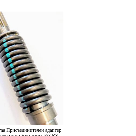
rna Присъединителен адаптер
торна коса Husqvarna 553 RS