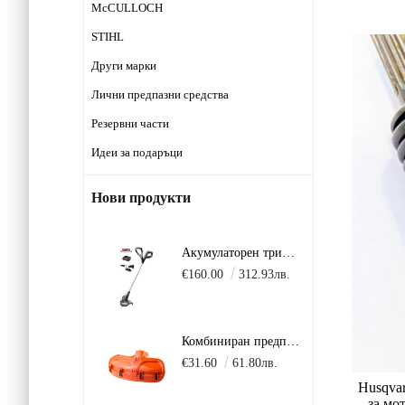
McCULLOCH
STIHL
Други марки
Лични предпазни средства
Резервни части
Идеи за подаръци
Нови продукти
Акумулаторен тример GARDENA SmallCut 23 см 18V P4A в комплект с батерия 2.5Ah + зарядно AL 18 V.
€160.00
312.93лв.
Комбиниран предпазител за моторни коси Husqvarna 135/236/241/243/253/333/335/535/541/543/553
€31.60
61.80лв.
Husqva
за мо