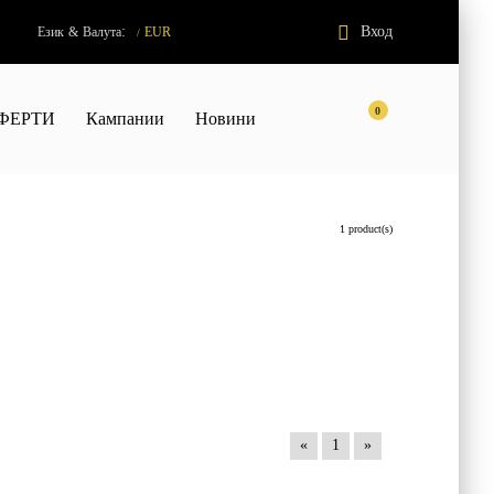
:
Вход
Език
&
Валута
EUR
/
0
ФЕРТИ
Кампании
Новини
1 product(s)
«
1
»