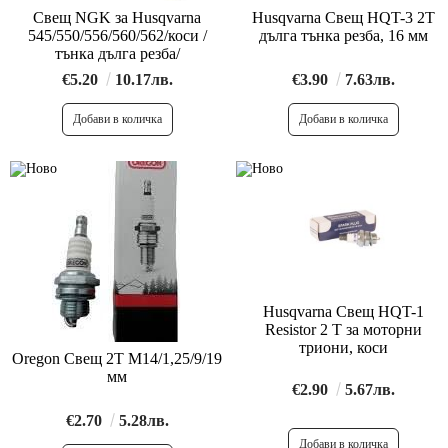
Свещ NGK за Нusqvarna
Husqvarna Свещ HQT-3 2Т
545/550/556/560/562/коси /
дълга тънка резба, 16 мм
тънка дълга резба/
€5.20
10.17лв.
€3.90
7.63лв.
Husqvarna Свещ HQT-1
Resistor 2 Т за моторни
триони, коси
Oregon Свещ 2Т М14/1,25/9/19
мм
€2.90
5.67лв.
€2.70
5.28лв.