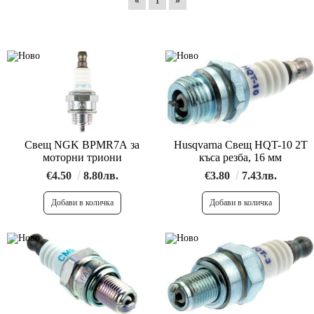
«
1
»
Свещ NGK BPMR7A за
Husqvarna Свещ HQT-10 2Т
моторни триони
къса резба, 16 мм
€4.50
8.80лв.
€3.80
7.43лв.