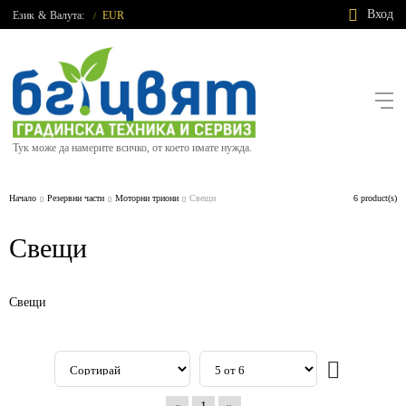
Вход
Език
&
Валута:
EUR
/
Тук може да намерите всичко, от което имате нужда.
Начало
Резервни части
Моторни триони
Свещи
6 product(s)
Свещи
Свещи