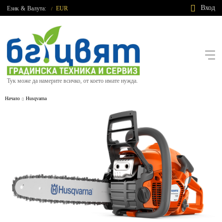
Вход
Език
&
Валута:
EUR
/
Тук може да намерите всичко, от което имате нужда.
Начало
Husqvarna