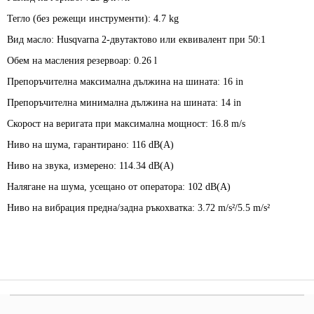
Тегло (без режещи инструменти):
4.7 kg
Вид масло:
Husqvarna 2-двутактово или еквивалент при 50:1
Обем на масления резервоар:
0.26 l
Препоръчителна максимална дължина на шината:
16 in
Препоръчителна минимална дължина на шината:
14 in
Скорост на веригата при максимална мощност:
16.8 m/s
Ниво на шума, гарантирано:
116 dB(A)
Ниво на звука, измерено:
114.34 dB(A)
Налягане на шума, усещано от оператора:
102 dB(A)
Ниво на вибрация предна/задна ръкохватка:
3.72 m/s²/5.5 m/s²