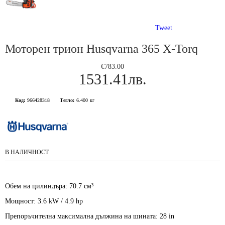
Tweet
Моторен трион Husqvarna 365 X-Torq
€783.00
1531.41лв.
Код:
966428318
Тегло:
6.400
кг
В НАЛИЧНОСТ
Обем на цилиндъра:
70.7 см³
Мощност:
3.6 kW
/
4.9 hp
Препоръчителна максимална дължина на шината:
28 in