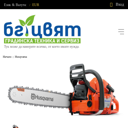
Вход
Език
&
Валута:
EUR
/
Тук може да намерите всичко, от което имате нужда.
Начало
Husqvarna