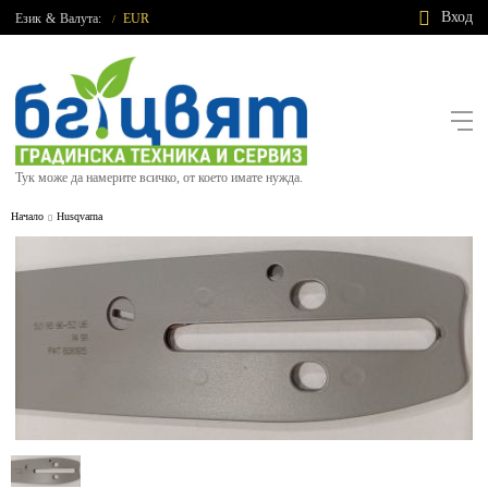
Вход
Език
&
Валута:
EUR
/
Тук може да намерите всичко, от което имате нужда.
Начало
Husqvarna