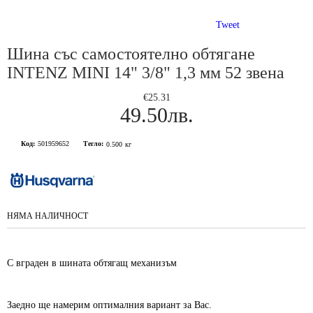
Tweet
Шина със самостоятелно обтягане
INTENZ MINI 14" 3/8" 1,3 мм 52 звена
€25.31
49.50лв.
Код:
501959652
Тегло:
0.500
кг
НЯМА НАЛИЧНОСТ
С вграден в шината обтягащ механизъм
Заедно ще намерим оптималния вариант за Вас.