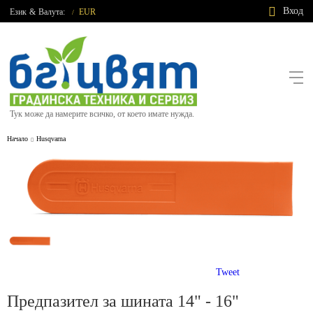
Вход
Език
&
Валута:
EUR
/
Тук може да намерите всичко, от което имате нужда.
Начало
Husqvarna
Tweet
Предпазител за шината 14" - 16"