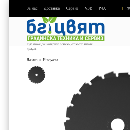
За нас
Доставка
Сервиз
ЧЗВ
P4A
|
|
|
|
+3
Тук може да намерите всичко, от което имате
нужда.
Начало
Husqvarna