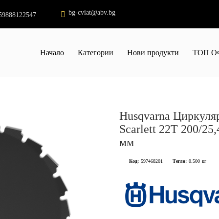
bg-cviat@abv.bg
59888122547
Начало
Категории
Нови продукти
ТОП О
Husqvarna Циркуля
Scarlett 22Т 200/25,
мм
Код:
597468201
Тегло:
0.500
кг