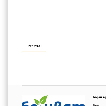
Ревюта
Бързи в
Вход