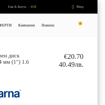
:
Вход
Език
&
Валута
EUR
/
0
ФЕРТИ
Кампании
Новини
рен диск
€20.70
4 мм (1") 1.6
40.49лв.