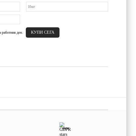
а работния ден.
GDPR