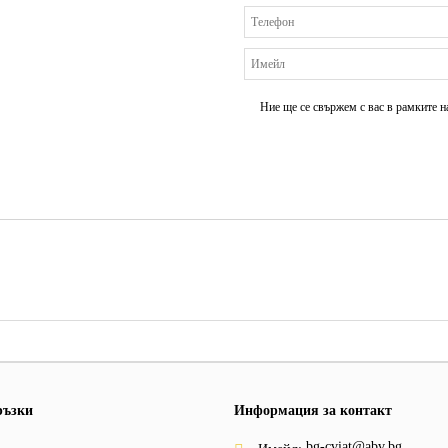
Ние ще се свържем с вас в рамките н
ръзки
Информация за контакт
bg-cviat@abv.bg