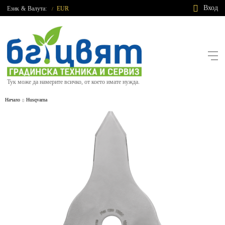
Вход
Език
&
Валута:
EUR
/
Тук може да намерите всичко, от което имате нужда.
Начало
Husqvarna