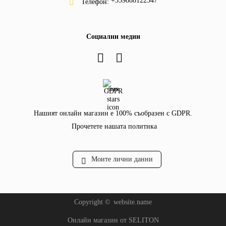
+359888122547
Телефон:
Социални медии
GDPR
Нашият онлайн магазин е 100% съобразен с GDPR.
Прочетете нашата политика
Моите лични данни
Copyright ©
website.name
Онлайн магазин от SELITON