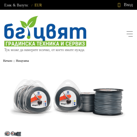
Вход
Език
&
Валута:
EUR
/
Тук може да намерите всичко, от което имате нужда.
Начало
Husqvarna