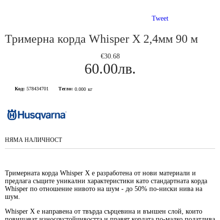
Tweet
Тримерна корда Whisper X 2,4мм 90 м
€30.68
60.00лв.
Код:
578434701
Тегло:
0.000
кг
НЯМА НАЛИЧНОСТ
Тримерната корда Whisper X е разработена от нови материали и
предлага същите уникални характеристики като стандартната корда
Whisper по отношение нивото на шум - до 50% по-ниски нива на
шум.
Whisper X е направена от твърда сърцевина и външен слой, които
повишават износоустойчивостта и правят кордата по-малко податлива