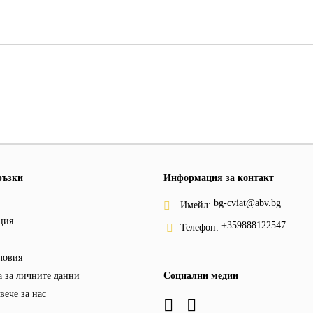
ръзки
Информация за контакт
bg-cviat@abv.bg
Имейл:
ция
+359888122547
Телефон:
ловия
 за личните данни
Социални медии
вече за нас