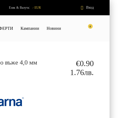
:
Вход
Език
&
Валута
EUR
/
0
ФЕРТИ
Кампании
Новини
о въже 4,0 мм
€0.90
1.76лв.