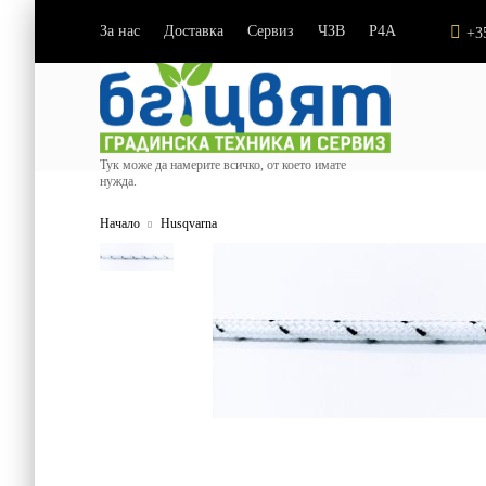
За нас
Доставка
Сервиз
ЧЗВ
P4A
|
|
|
|
+3
Тук може да намерите всичко, от което имате
нужда.
Начало
Husqvarna