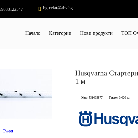
bg-cviat@abv.bg
59888122547
Начало
Категории
Нови продукти
ТОП О
Husqvarna Стартерн
1 м
Код:
531003877
Тегло:
0.020
кг
Tweet