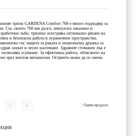
разният трион GARDENA Comfort 760 е много подходящ за
пи. Със своето 760 мм дълго, импулсно закалено и
зработени зъби, трионът осигурява оптимално рязане на
лемна и безопасна работа в ограничени пространства,
ръкохватка със защита за ръката и опционална дръжка за
здрав захват и лесно насочване. Здравият стоманен лък е
 позволява усукване. За ефективна работа, обтягането на
есно чрез винтов механизъм. Острието може да се смени
Оцени продукта
РАЦИЯ