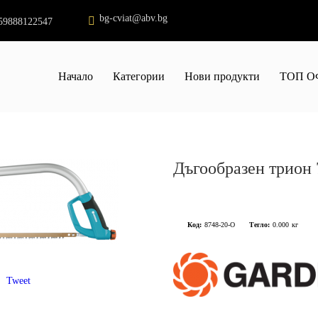
bg-cviat@abv.bg
59888122547
Начало
Категории
Нови продукти
ТОП О
Дъгообразен трио
Код:
8748-20-О
Тегло:
0.000
кг
Tweet