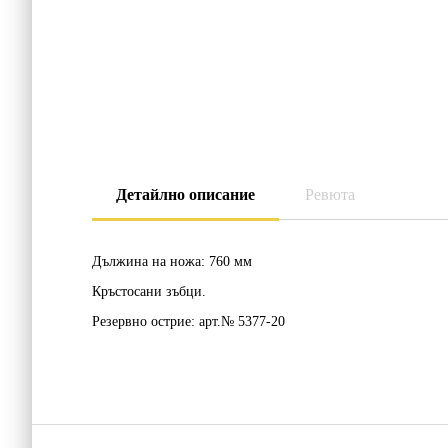
Детайлно описание
Ревюта
Дължина на ножа:
760 мм
Кръстосани зъбци.
Резервно острие:
арт.№ 5377-20