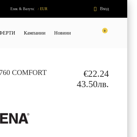
:
Вход
Език
&
Валута
EUR
/
0
ФЕРТИ
Кампании
Новини
н 760 COMFORT
€22.24
43.50лв.