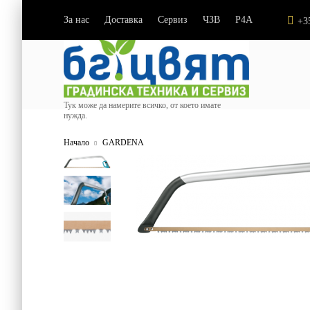
За нас
Доставка
Сервиз
ЧЗВ
P4A
|
|
|
|
+3
Тук може да намерите всичко, от което имате
нужда.
Начало
GARDENA