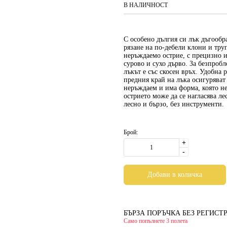
В НАЛИЧНОСТ
С особено дългия си лък дъгооб
рязане на по-дебели клони и тру
неръждаемо острие, с прецизно и
сурово и сухо дърво. За безпроб
лъкът е със скосен връх. Удобна 
предния край на лъка осигуряват 
неръждаем и има форма, която не
острието може да се нагласява л
лесно и бързо, без инструменти.
Брой:
+
-
БЪРЗА ПОРЪЧКА БЕЗ РЕГИСТ
Само попълнете 3 полета