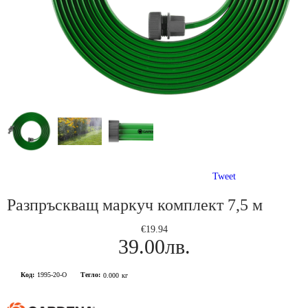
Tweet
Разпръскващ маркуч комплект 7,5 м
€19.94
39.00лв.
Код:
1995-20-О
Тегло:
0.000
кг