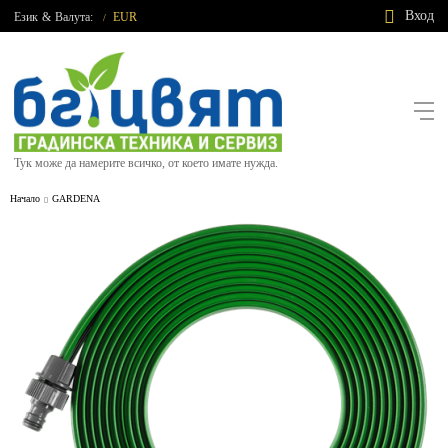
Вход
Език
&
Валута:
EUR
/
Тук може да намерите всичко, от което имате нужда.
Начало
GARDENA