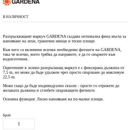
В НАЛИЧНОСТ
Разпръскващият маркуч GARDENA създава оптимална фина мъгла за
напояване на лехи, гранични ивици и тесни площи.
Към него са включени всички необходими фитинги на GARDENA,
така че всичко, което трябва да направите, е да го свържете към
водоизточник.
Оцветеният в зелено разпръскващ маркуч е с фиксирана дължина от
7,5 m, но може да бъде удължен чрез просто свързване до максимум
22,5 m.
Може също да бъде индивидуално скъсен - просто го отрежете до
желаната дължина и сглобете свързващите фитинги.
Основна функция: Лесно напояване на по-малки площи.
Брой: