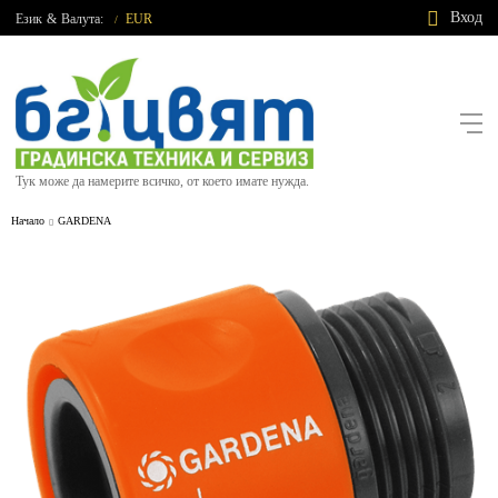
Вход
Език
&
Валута:
EUR
/
Тук може да намерите всичко, от което имате нужда.
Начало
GARDENA