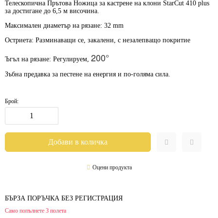
Телескопична Прътова Ножица за кастрене на клони StarCut 410 plus
за достигане до 6,5 м височина.
Максимален диаметър на рязане:
32 mm
Остриета:
Разминаващи се, закалени, с незалепващо покритие
200°
Ъгъл на рязане:
Регулируем,
Зъбна предавка
за пестене на енергия и по-голяма сила.
Брой:
Оцени продукта
БЪРЗА ПОРЪЧКА БЕЗ РЕГИСТРАЦИЯ
Само попълнете 3 полета