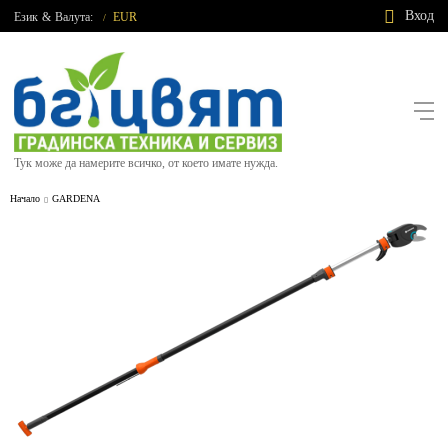
Вход
Език
&
Валута:
EUR
/
Тук може да намерите всичко, от което имате нужда.
Начало
GARDENA