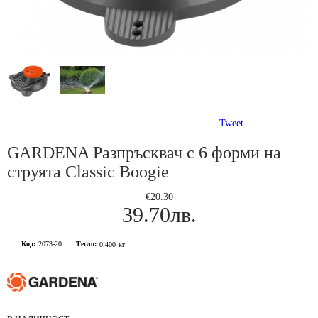
Tweet
GARDENA Разпръсквач с 6 форми на
струята Classic Boogie
€20.30
39.70лв.
Код:
2073-20
Тегло:
0.400
кг