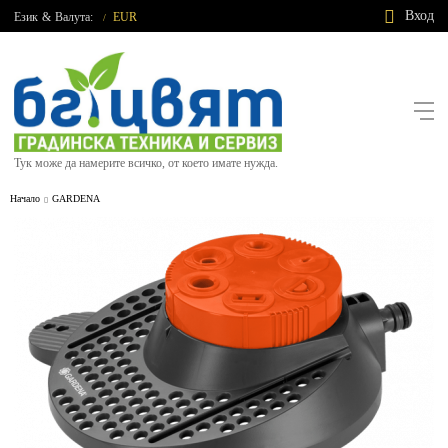
Вход
Език
&
Валута:
EUR
/
Тук може да намерите всичко, от което имате нужда.
Начало
GARDENA