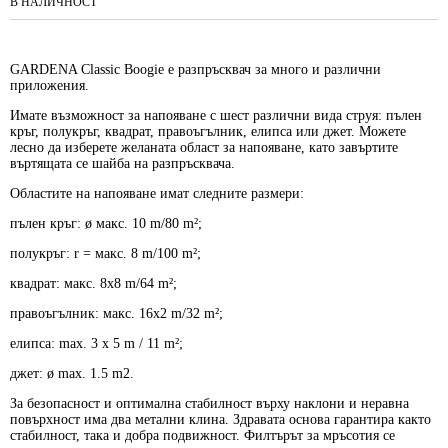
В НАЛИЧНОСТ
GARDENA Classic Boogie е разпръсквач за много и различни
приложения.
Имате възможност за напояване с шест различни вида струя: пълен
кръг, полукръг, квадрат, правоъгълник, елипса или джет. Можете
лесно да изберете желаната област за напояване, като завъртите
въртящата се шайба на разпръсквача.
Областите на напояване имат следните размери:
пълен кръг: ø макс. 10 m/80 m²;
полукръг: r = макс. 8 m/100 m²;
квадрат: макс. 8x8 m/64 m²;
правоъгълник: макс. 16x2 m/32 m²;
елипса: max. 3 x 5 m / 11 m²;
джет: ø max. 1.5 m2.
За безопасност и оптимална стабилност върху наклони и неравна
повърхност има два метални клина. Здравата основа гарантира както
стабилност, така и добра подвижност. Филтърът за мръсотия се