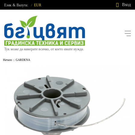
Вход
Език
&
Валута:
EUR
/
Тук може да намерите всичко, от което имате нужда.
Начало
GARDENA