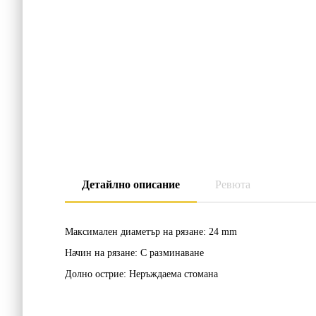
Детайлно описание
Ревюта
Mаксимален диаметър на рязане:
24 mm
Начин на рязане:
С разминаване
Долно острие:
Неръждаема стомана