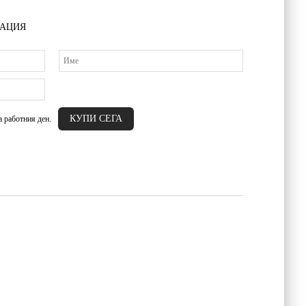
РАЦИЯ
а работния ден.