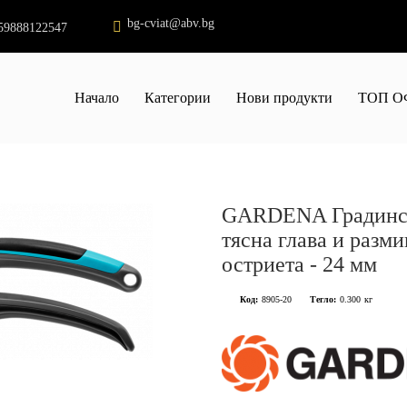
bg-cviat@abv.bg
59888122547
Начало
Категории
Нови продукти
ТОП О
GARDENA Градинск
тясна глава и разм
остриета - 24 мм
Код:
8905-20
Тегло:
0.300
кг