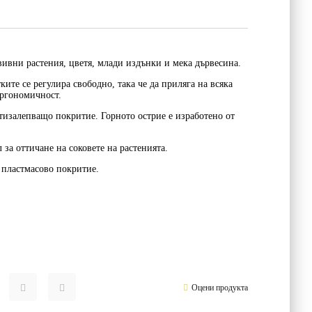
вивни растения, цветя, млади издънки и мека дървесина.
ките се регулира свободно, така че да приляга на всяка
ергономичност.
тизалепващо покритие. Горното острие е изработено от
л за оттичане на соковете на растенията.
 пластмасово покритие.
Оцени продукта