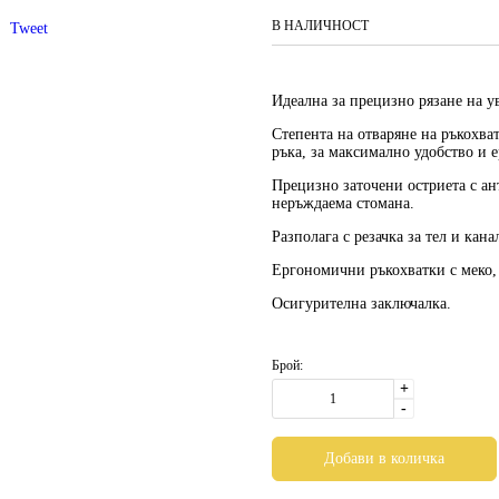
В НАЛИЧНОСТ
Tweet
Идеална за прецизно рязане на у
Степента на отваряне на ръкохват
ръка, за максимално удобство и 
Прецизно заточени остриета с ан
неръждаема стомана.
Разполага с резачка за тел и кана
Ергономични ръкохватки с меко,
Осигурителна заключалка.
Брой:
+
-