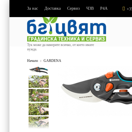
За нас
Доставка
Сервиз
ЧЗВ
P4A
|
|
|
|
+3
Тук може да намерите всичко, от което имате
нужда.
Начало
GARDENA