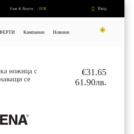
:
Вход
Език
&
Валута
EUR
/
0
ФЕРТИ
Кампании
Новини
а ножица с
€31.65
инаващи се
61.90лв.