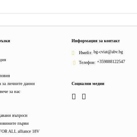
ръзки
Информация за контакт
bg-cviat@abv.bg
Имейл:
ция
+359888122547
Телефон:
ловия
 за личните данни
Социални медии
вече за нас
давани въпроси
новините първи
OR ALL alliance 18V