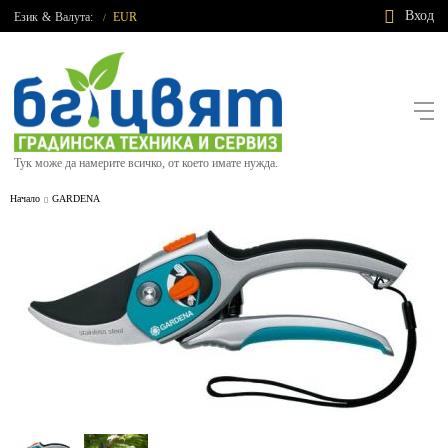
Вход
Език
&
Валута:
EUR
/
Тук може да намерите всичко, от което имате нужда.
Начало
GARDENA