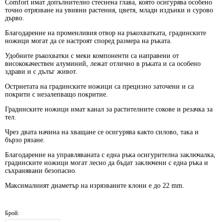
Comfort имат допълнително стеснена глава, която осигурява особено
точно отрязване на увивни растения, цветя, млади издънки и сурово
дърво.
Благодарение на променливия отвор на ръкохватката, градинските
ножици могат да се настроят според размера на ръката.
Удобните ръкохватки с меки компоненти са направени от
висококачествен алуминий, лежат отлично в ръката и са особено
здрави и с дълъг живот.
Остриетата на градинските ножици са прецизно заточени и са
покрити с незалепващо покритие.
Градинските ножици имат канал за растителните сокове и резачка за
тел.
Чрез двата начина на хващане се осигурява както силово, така и
бързо рязане.
Благодарение на управляваната с една ръка осигурителна заключалка,
градинските ножици могат лесно да бъдат заключени с една ръка и
съхранявани безопасно.
Максималният диаметър на изрязваните клони е до 22 mm.
Брой: