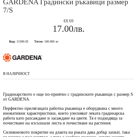
GARDENA Градински ръкавици размер
7/S
€8.69
17.00лв.
Код:
11500-20
Тегло:
100.000
кг
В НАЛИЧНОСТ
Градинарството е още по-приятно с градинските ръкавици с размер S
от GARDENA.
Перфектно прилягащата работна ръкавица е оборудвана с много
иновативни характеристики, които улесняват леката градинарска
работа като разсаждане и засаждане на цветя. Тя е подходяща за
почистване на изсъхнали листа и почистване на растения.
Силиконовото покритие на дланта на ръката дава добър захват, така