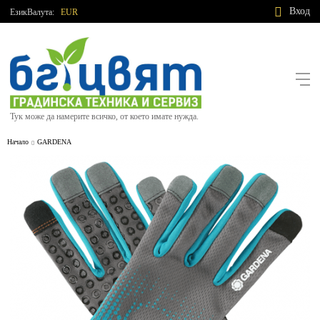
Вход
Език
Валута:
EUR
Тук може да намерите всичко, от което имате нужда.
Начало
GARDENA