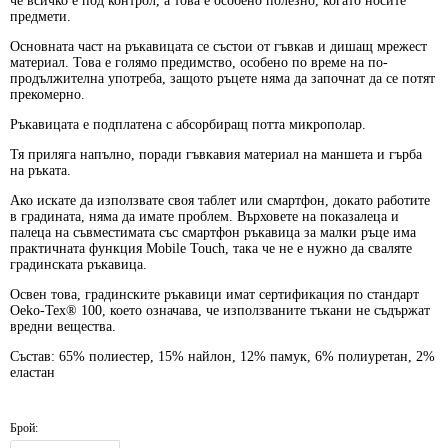
че всичко е под контрол, а това е особено полезно, когато носите
предмети.
Основната част на ръкавицата се състои от гъвкав и дишащ мрежест
материал. Това е голямо предимство, особено по време на по-
продължителна употреба, защото ръцете няма да започнат да се потят
прекомерно.
Ръкавицата е подплатена с абсорбиращ потта микрополар.
Тя приляга напълно, поради гъвкавия материал на маншета и гърба
на ръката.
Ако искате да използвате своя таблет или смартфон, докато работите
в градината, няма да имате проблем. Върховете на показалеца и
палеца на съвместимата със смартфон ръкавица за малки ръце има
практичната функция Mobile Touch, така че не е нужно да сваляте
градинската ръкавица.
Освен това, градинските ръкавици имат сертификация по стандарт
Oeko-Tex® 100, което означава, че използваните тъкани не съдържат
вредни вещества.
Състав: 65% полиестер, 15% найлон, 12% памук, 6% полиуретан, 2%
еластан
Брой: