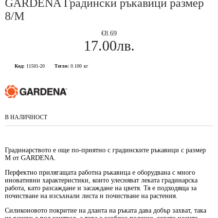
GARDENA Градински ръкавици размер
8/M
€8.69
17.00лв.
Код:
11501-20
Тегло:
0.100
кг
В НАЛИЧНОСТ
Градинарството е още по-приятно с градинските ръкавици с размер
М от GARDENA.
Перфектно прилягащата работна ръкавица е оборудвана с много
иновативни характеристики, които улесняват леката градинарска
работа, като разсаждане и засаждане на цветя. Тя е подходяща за
почистване на изсъхнали листа и почистване на растения.
Силиконовото покритие на дланта на ръката дава добър захват, така