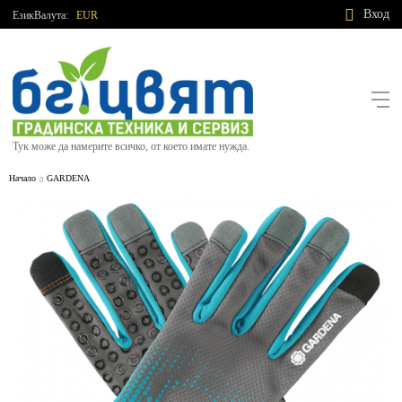
Вход
Език
Валута:
EUR
Тук може да намерите всичко, от което имате нужда.
Начало
GARDENA