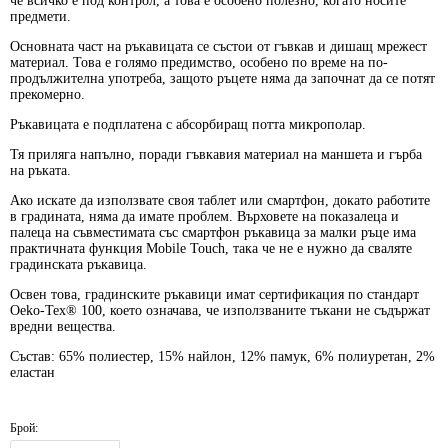
че всичко е под контрол, а това е особено полезно, когато носите
предмети.
Основната част на ръкавицата се състои от гъвкав и дишащ мрежест
материал. Това е голямо предимство, особено по време на по-
продължителна употреба, защото ръцете няма да започнат да се потят
прекомерно.
Ръкавицата е подплатена с абсорбиращ потта микрополар.
Тя приляга напълно, поради гъвкавия материал на маншета и гърба
на ръката.
Ако искате да използвате своя таблет или смартфон, докато работите
в градината, няма да имате проблем. Върховете на показалеца и
палеца на съвместимата със смартфон ръкавица за малки ръце има
практичната функция Mobile Touch, така че не е нужно да сваляте
градинската ръкавица.
Освен това, градинските ръкавици имат сертификация по стандарт
Oeko-Tex® 100, което означава, че използваните тъкани не съдържат
вредни вещества.
Състав: 65% полиестер, 15% найлон, 12% памук, 6% полиуретан, 2%
еластан
Брой: