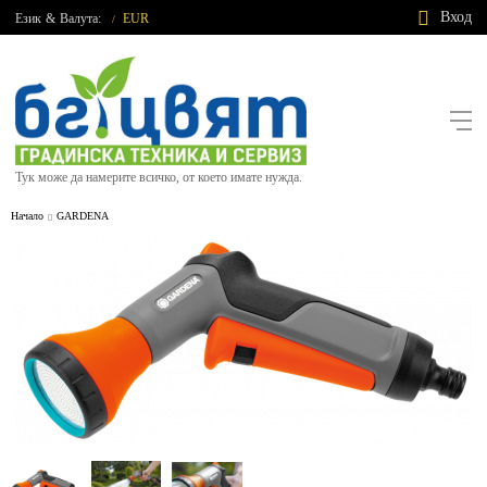
Вход
Език
&
Валута:
EUR
/
Тук може да намерите всичко, от което имате нужда.
Начало
GARDENA