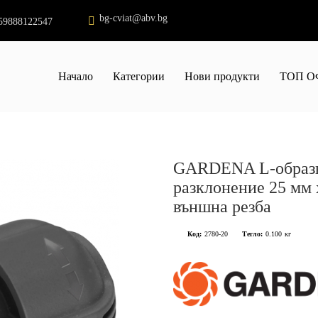
bg-cviat@abv.bg
59888122547
Начало
Категории
Нови продукти
ТОП О
GARDENA L-образ
разклонение 25 мм x
външна резба
Код:
2780-20
Тегло:
0.100
кг