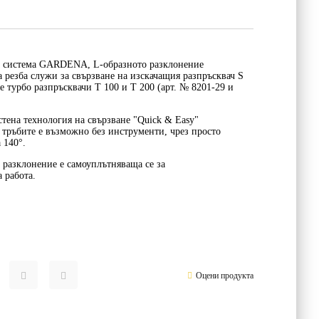
на система GARDENA, L-образното разклонение
резба служи за свързване на изскачащия разпръсквач S
е турбо разпръсквачи T 100 и T 200 (арт. № 8201-29 и
тена технология на свързване "Quick & Easy"
а тръбите е възможно без инструменти, чрез просто
 140°.
 разклонение е самоуплътняваща се за
 работа.
Оцени продукта