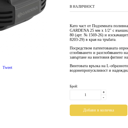
В НАЛИЧНОСТ
Като част от Подземната полив
GARDENA 25 мм x 1/2" с външна 
80 (арт. № 1569-26) и изскачащит
8203-29) в края на тръбата.
Посредством патентованата опрос
сглобяването и разглобяването н
завъртане на винтовия фитинг на
Винтовата връзка на L-образното
Tweet
водонепропускливост и надеждна
Брой:
+
-