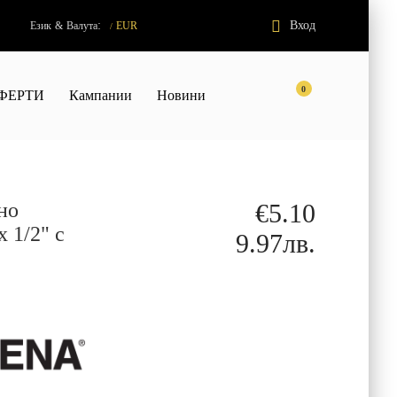
:
Вход
Език
&
Валута
EUR
/
0
ФЕРТИ
Кампании
Новини
но
€5.10
 1/2" с
9.97лв.