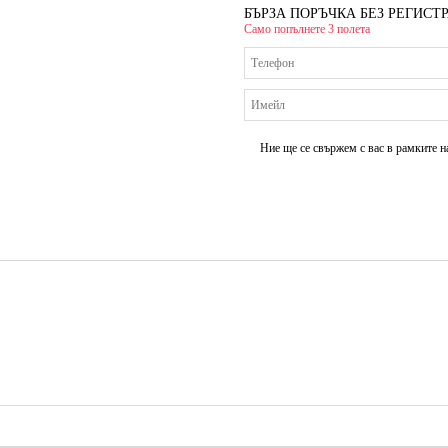
БЪРЗА ПОРЪЧКА БЕЗ РЕГИСТ
Само попълнете 3 полета
Ние ще се свържем с вас в рамките н