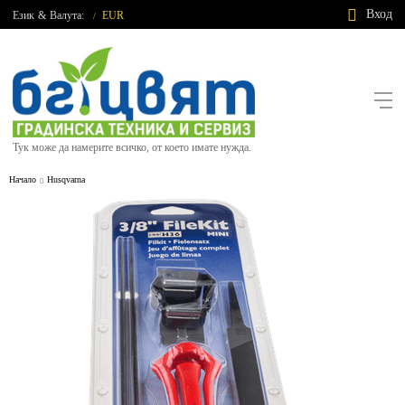
Вход
Език
&
Валута:
EUR
/
Тук може да намерите всичко, от което имате нужда.
Начало
Husqvarna