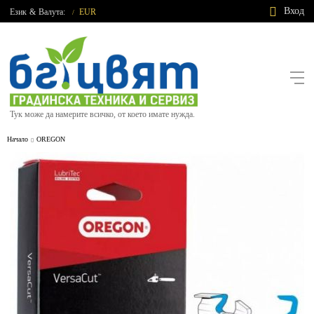
Вход
Език
&
Валута:
EUR
/
Тук може да намерите всичко, от което имате нужда.
Начало
OREGON