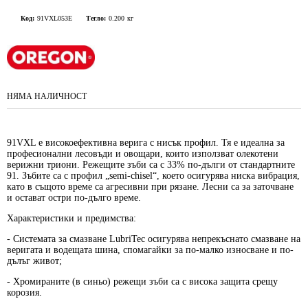
Код:
91VXL053E
Тегло:
0.200
кг
НЯМА НАЛИЧНОСТ
91VXL е високоефективна верига с нисък профил. Тя е идеална за
професионални лесовъди и овощари, които използват олекотени
верижни триони. Режещите зъби са с 33% по-дълги от стандартните
91. Зъбите са с профил „semi-сhisel“, което осигурява ниска вибрация,
като в същото време са агресивни при рязане. Лесни са за заточване
и остават остри по-дълго време.
Характеристики и предимства:
- Системата за смазване LubriTec осигурява непрекъснато смазване на
веригата и водещата шина, спомагайки за по-малко износване и по-
дълъг живот;
- Хромираните (в синьо) режещи зъби са с висока защита срещу
корозия.