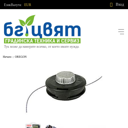
Вход
Език
Валута:
EUR
Тук може да намерите всичко, от което имате нужда.
Начало
OREGON