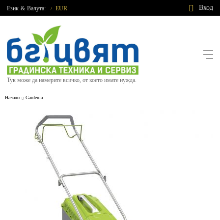
Вход
Език
&
Валута:
EUR
/
Тук може да намерите всичко, от което имате нужда.
Начало
Gardenia