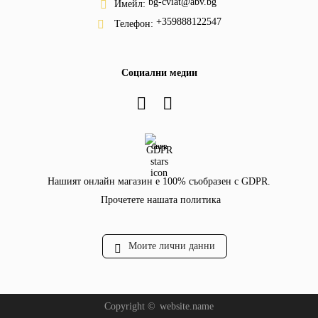
bg-cviat@abv.bg
Имейл:
+359888122547
Телефон:
Социални медии
GDPR
Нашият онлайн магазин е 100% съобразен с GDPR.
Прочетете нашата политика
Моите лични данни
Copyright ©
website.name