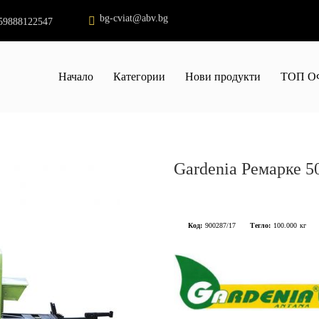
bg-cviat@abv.bg
59888122547
Начало
Категории
Нови продукти
ТОП О
Gardenia Ремарке 5
Код:
900287/17
Тегло:
100.000
кг