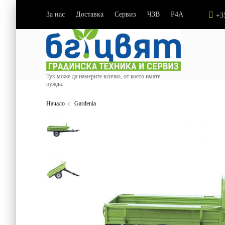
За нас
Доставка
Сервиз
ЧЗВ
P4A
|
|
|
|
+3
Тук може да намерите всичко, от което имате
нужда.
Начало
Gardenia