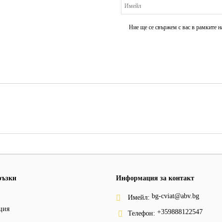
Ние ще се свържем с вас в рамките н
ръзки
Информация за контакт
bg-cviat@abv.bg
Имейл:
ция
+359888122547
Телефон: