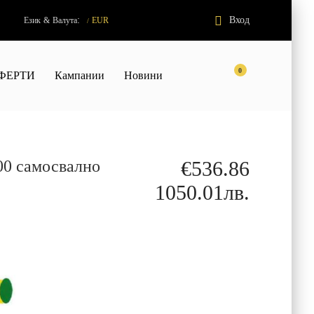
:
Вход
Език
&
Валута
EUR
/
0
ФЕРТИ
Кампании
Новини
00 самосвално
€536.86
1050.01лв.