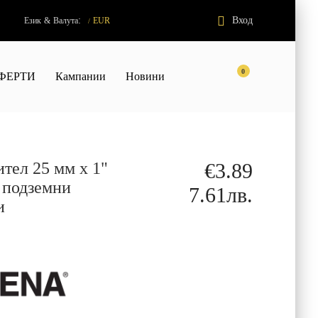
:
Вход
Език
&
Валута
EUR
/
0
ФЕРТИ
Кампании
Новини
ел 25 мм х 1"
€3.89
а подземни
7.61лв.
и