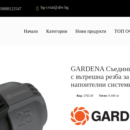
bg-cviat@abv.bg
59888122547
Начало
Категории
Нови продукти
ТОП О
GARDENA Съединит
с вътрешна резба з
напоителни систем
Код:
2762-20
Тегло:
0.100
кг