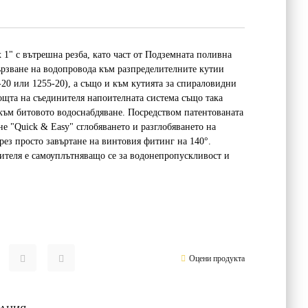
" с вътрешна резба, като част от Подземната поливна
зване на водопровода към разпределителните кутии
0 или 1255-20), а също и към кутията за спираловидни
ощта на съединителя напоителната система също така
към битовото водоснабдяване. Посредством патентованата
не "Quick & Easy" сглобяването и разглобяването на
чрез просто завъртане на винтовия фитинг на 140°.
ителя е самоуплътняващо се за водонепропускливост и
Оцени продукта