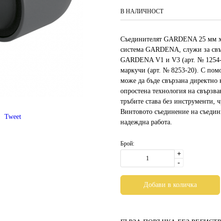
В НАЛИЧНОСТ
Съединителят GARDENA 25 мм х 1
система GARDENA, служи за свър
GARDENA V1 и V3 (арт. № 1254-2
маркучи (арт. № 8253-20). С пом
може да бъде свързана директно 
опростена технология на свързва
тръбите става без инструменти, 
Винтовото съединение на съедин
Tweet
надеждна работа.
Брой:
+
-