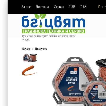
За нас
Доставка
Сервиз
ЧЗВ
P4A
|
|
|
|
+3
Тук може да намерите всичко, от което имате
нужда.
Начало
Husqvarna