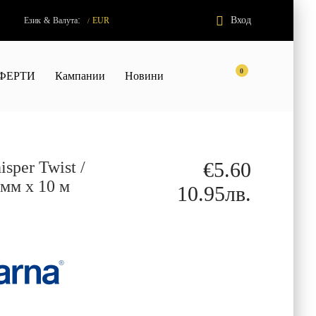
:
Вход
Език
&
Валута
EUR
/
0
ФЕРТИ
Кампании
Новини
sper Twist /
€5.60
 мм х 10 м
10.95лв.