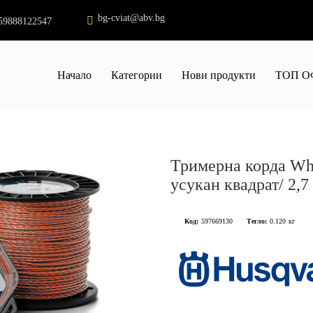
bg-cviat@abv.bg
59888122547
Начало
Категории
Нови продукти
ТОП О
Тримерна корда Whi
усукан квадрат/ 2,7
Код:
597669130
Тегло:
0.120
кг