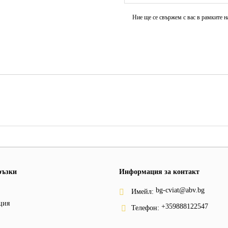
Ние ще се свържем с вас в рамките н
ръзки
Информация за контакт
bg-cviat@abv.bg
Имейл:
ция
+359888122547
Телефон: