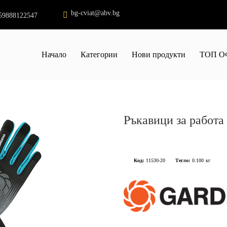
bg-cviat@abv.bg
59888122547
Начало
Категории
Нови продукти
ТОП О
Ръкавици за работа
Код:
11530-20
Тегло:
0.100
кг