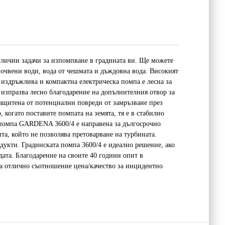
лични задачи за изпомпване в градината ви. Ще можете
дпочвени води, вода от чешмата и дъждовна вода. Високият
 издръжлива и компактна електрическа помпа е лесна за
и изпразва лесно благодарение на допълнителния отвор за
защитена от потенциални повреди от замръзване през
 когато поставите помпата на земята, тя е в стабилно
а помпа GARDENA 3600/4 е направена за дългосрочно
та, който не позволява претоварване на турбината.
укти. Градинската помпа 3600/4 е идеално решение, ако
ата. Благодарение на своите 40 години опит в
а отлично съотношение цена/качество за инцидентно