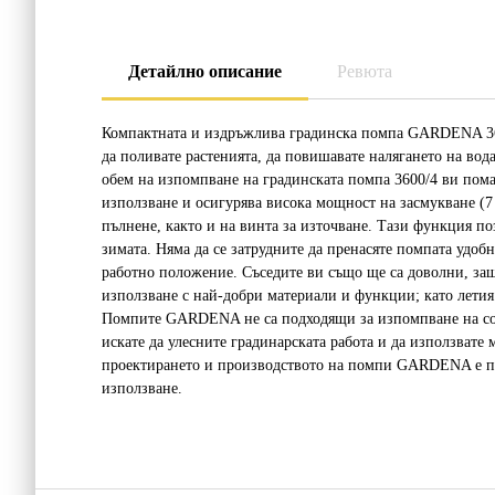
Детайлно описание
Ревюта
Компактната и издръжлива градинска помпа GARDENA 3600
да поливате растенията, да повишавате налягането на вод
обем на изпомпване на градинската помпа 3600/4 ви пома
използване и осигурява висока мощност на засмукване (7 
пълнене, както и на винта за източване. Тази функция п
зимата. Няма да се затрудните да пренасяте помпата удоб
работно положение. Съседите ви също ще са доволни, за
използване с най-добри материали и функции; като летия
Помпите GARDENA не са подходящи за изпомпване на соле
искате да улесните градинарската работа и да използват
проектирането и производството на помпи GARDENA е паз
използване.