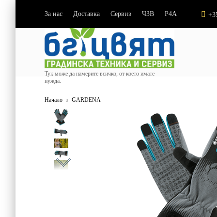
За нас
Доставка
Сервиз
ЧЗВ
P4A
|
|
|
|
+3
Тук може да намерите всичко, от което имате
нужда.
Начало
GARDENA