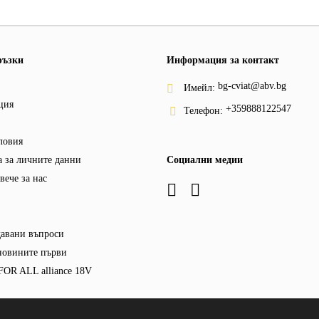
ръзки
Информация за контакт
bg-cviat@abv.bg
Имейл:
ция
+359888122547
Телефон:
ловия
 за личните данни
Социални медии
вече за нас
давани въпроси
новините първи
OR ALL alliance 18V