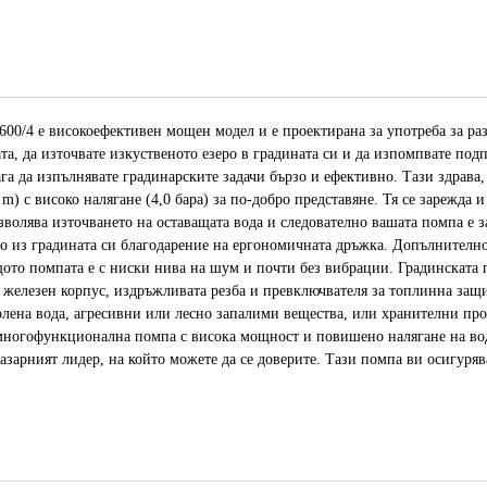
/4 е високоефективен мощен модел и е проектирана за употреба за раз
ата, да източвате изкуственото езеро в градината си и да изпомпвате по
га да изпълнявате градинарските задачи бързо и ефективно. Тази здрава,
m) с високо налягане (4,0 бара) за по-добро представяне. Тя се зарежда 
озволява източването на оставащата вода и следователно вашата помпа е 
но из градината си благодарение на ергономичната дръжка. Допълнително,
щото помпата е с ниски нива на шум и почти без вибрации. Градинскат
 железен корпус, издръжливата резба и превключвателя за топлинна защи
на вода, агресивни или лесно запалими вещества, или хранителни прод
е многофункционална помпа с висока мощност и повишено налягане на вод
арният лидер, на който можете да се доверите. Тази помпа ви осигуряв