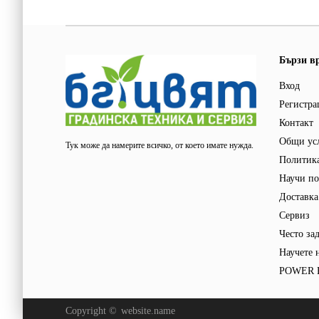
Бързи в
Вход
Регистра
Контакт
Общи ус
Тук може да намерите всичко, от което имате нужда.
Политика
Научи по
Доставка
Сервиз
Често за
Научете 
POWER F
Copyright ©
website.name