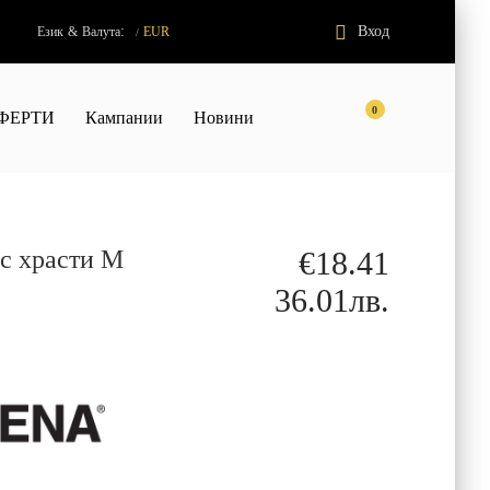
:
Вход
Език
&
Валута
EUR
/
0
ФЕРТИ
Кампании
Новини
 с храсти М
€18.41
36.01лв.