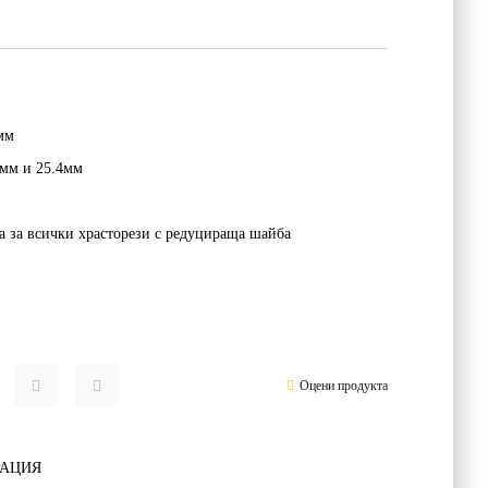
мм
0мм
и
25.4мм
а за всички храсторези с редуцираща шайба
Оцени продукта
РАЦИЯ