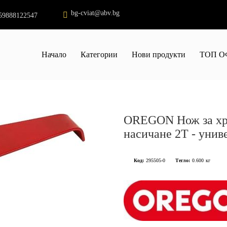
bg-cviat@abv.bg
59888122547
Начало
Категории
Нови продукти
ТОП О
OREGON Нож за хра
насичане 2Т - унив
Код:
295505-0
Тегло:
0.600
кг