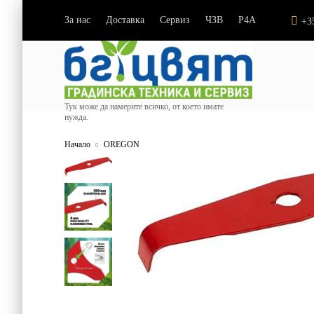
За нас
Доставка
Сервиз
ЧЗВ
P4A
|
|
|
|
+3
Тук може да намерите всичко, от което имате
нужда.
Начало
OREGON