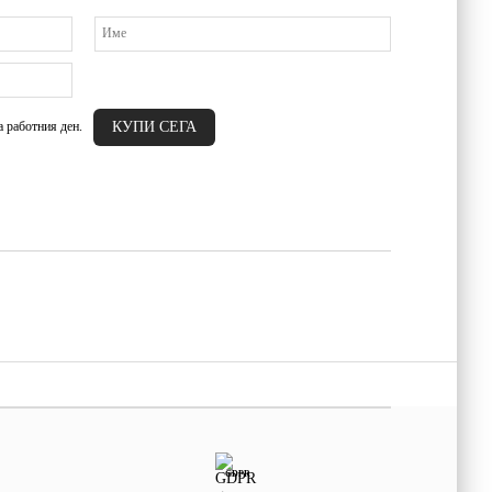
а работния ден.
GDPR