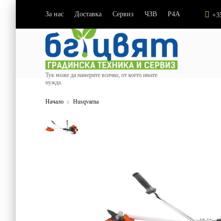
За нас
Доставка
Сервиз
ЧЗВ
P4A
|
|
|
|
+3
Тук може да намерите всичко, от което имате
нужда.
Начало
Husqvarna