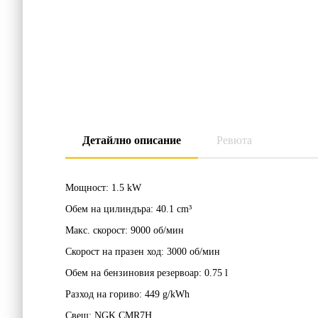
Детайлно описание
Ревюта
Мощност:
1.5 kW
Обем на цилиндъра:
40.1 cm³
Макс. скорост:
9000 об/мин
Скорост на празен ход:
3000 об/мин
Обем на бензиновия резервоар:
0.75 l
Разход на гориво:
449 g/kWh
Свещ:
NGK CMR7H