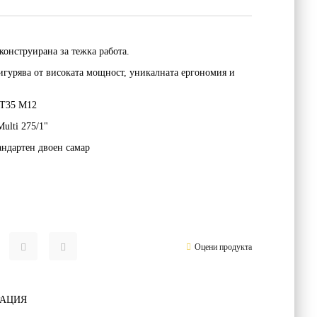
конструирана за тежка работа.
игурява от високата мощност, уникалната ергономия и
T35 M12
ulti 275/1"
андартен двоен самар
Оцени продукта
РАЦИЯ