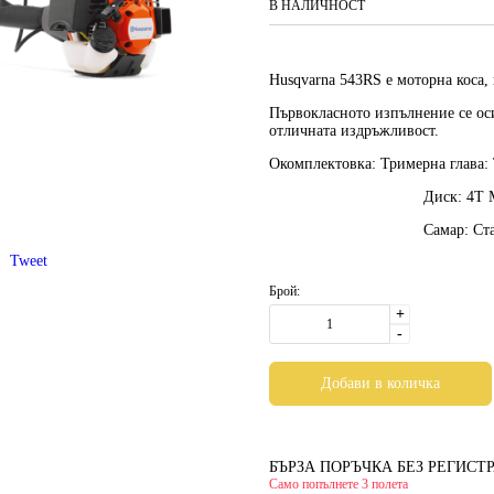
В НАЛИЧНОСТ
Husqvarna 543RS е моторна коса, 
Първокласното изпълнение се ос
отличната издръжливост.
Окомплектовка: Тримерна глава:
Диск:
4Т M
Самар:
Ст
Tweet
Брой:
+
-
БЪРЗА ПОРЪЧКА БЕЗ РЕГИСТ
Само попълнете 3 полета