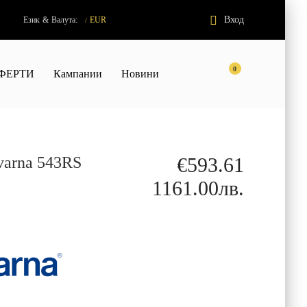
:
Вход
Език
&
Валута
EUR
/
0
ФЕРТИ
Кампании
Новини
varna 543RS
€593.61
1161.00лв.