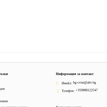
ръзки
Информация за контакт
bg-cviat@abv.bg
Имейл:
ция
+359888122547
Телефон:
ловия