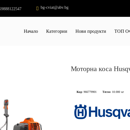
bg-cviat@abv.bg
59888122547
Начало
Категории
Нови продукти
ТОП О
Моторна коса Husq
Код:
966779901
Тегло:
10.000
кг