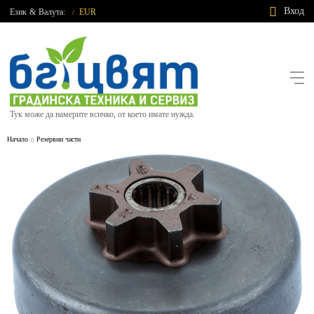
Вход
Език
&
Валута:
EUR
/
Тук може да намерите всичко, от което имате нужда.
Начало
Резервни части