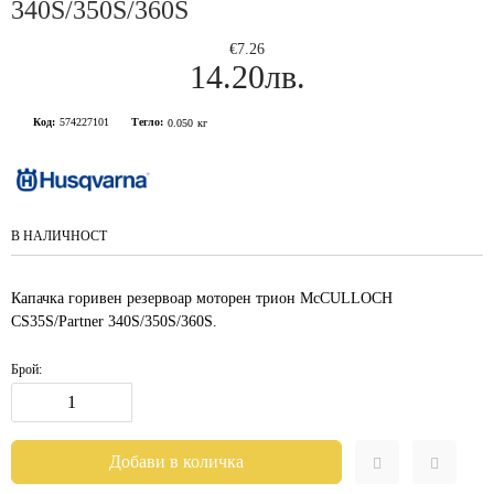
340S/350S/360S
€7.26
14.20лв.
Код:
574227101
Тегло:
0.050
кг
В НАЛИЧНОСТ
Капачка горивен резервоар моторен трион McCULLOCH
CS35S/Partner 340S/350S/360S.
Брой: