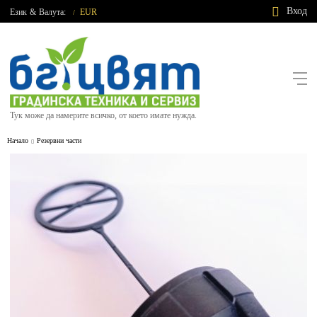
Вход
Език
&
Валута:
EUR
/
Тук може да намерите всичко, от което имате нужда.
Начало
Резервни части