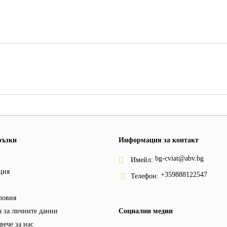
ръзки
Информация за контакт
bg-cviat@abv.bg
Имейл:
ция
+359888122547
Телефон:
ловия
 за личните данни
Социални медии
вече за нас