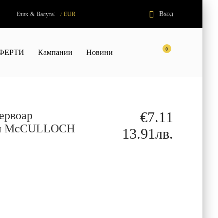
:
Вход
Език
&
Валута
EUR
/
0
ФЕРТИ
Кампании
Новини
ервоар
€7.11
ион McCULLOCH
13.91лв.