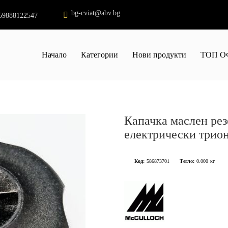
bg-cviat@abv.bg
59888122547
Начало
Категории
Нови продукти
ТОП О
Капачка маслен рез
електрически тр
Код:
586873701
Тегло:
0.000
кг