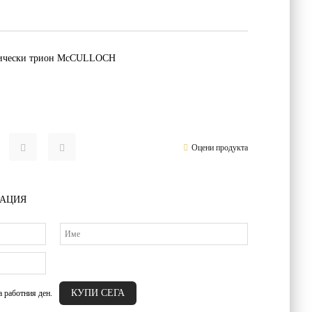
трически трион McCULLOCH
Оцени продукта
РАЦИЯ
а работния ден.