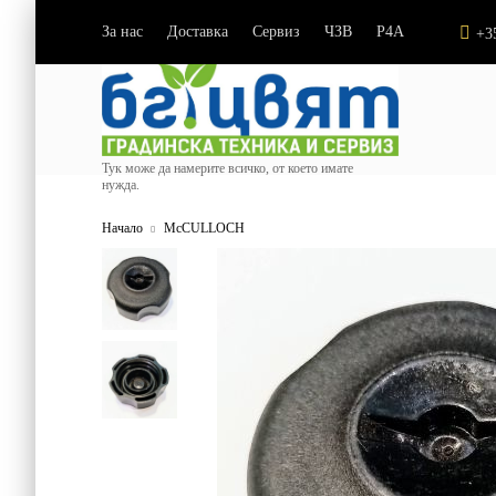
За нас
Доставка
Сервиз
ЧЗВ
P4A
|
|
|
|
+3
Тук може да намерите всичко, от което имате
нужда.
Начало
McCULLOCH