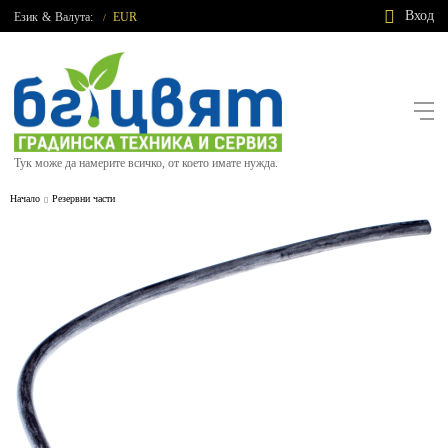
Вход
Език
&
Валута:
EUR
/
Тук може да намерите всичко, от което имате нужда.
Начало
Резервни части