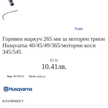
Tweet
Горивен маркуч 265 мм за моторен трион
Husqvarna 40/45/49/365/моторни коси
345/545
€5.32
10.41лв.
Код:
581756116
Тегло:
0.020
кг
В НАЛИЧНОСТ