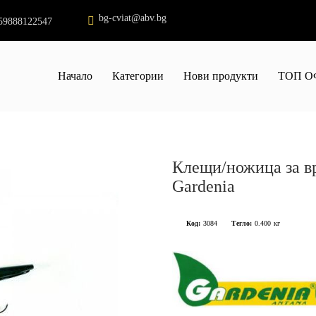
bg-cviat@abv.bg
59888122547
Начало
Категории
Нови продукти
ТОП О
Клещи/ножица за в
Gardenia
Код:
3084
Тегло:
0.400
кг