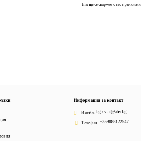
Ние ще се свържем с вас в рамките н
ръзки
Информация за контакт
bg-cviat@abv.bg
Имейл:
ция
+359888122547
Телефон:
ловия