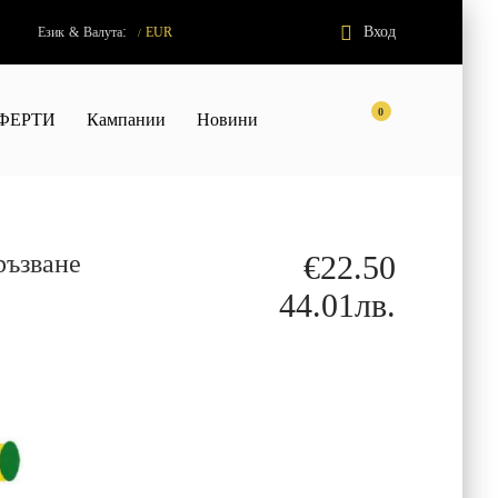
:
Вход
Език
&
Валута
EUR
/
0
ФЕРТИ
Кампании
Новини
ръзване
€22.50
44.01лв.