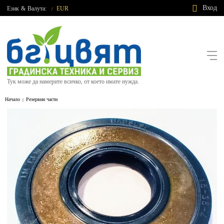
Вход
Език
&
Валута:
EUR
/
Тук може да намерите всичко, от което имате нужда.
Начало
Резервни части