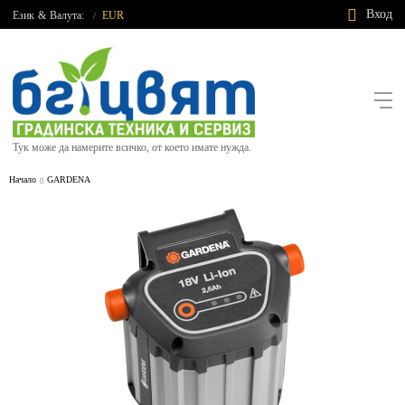
Вход
Език
&
Валута:
EUR
/
Тук може да намерите всичко, от което имате нужда.
Начало
GARDENA