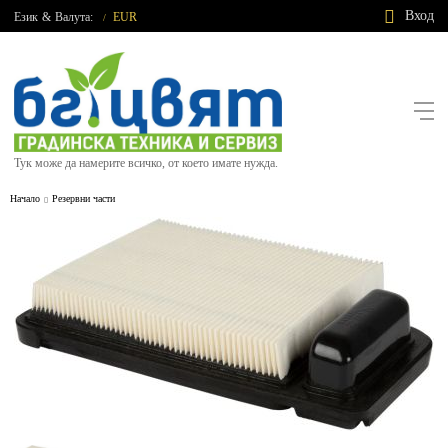
Вход
Език
&
Валута:
EUR
/
Тук може да намерите всичко, от което имате нужда.
Начало
Резервни части