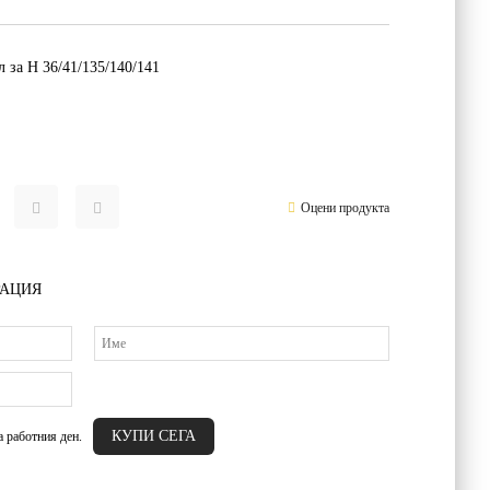
 за H 36/41/135/140/141
Оцени продукта
РАЦИЯ
а работния ден.