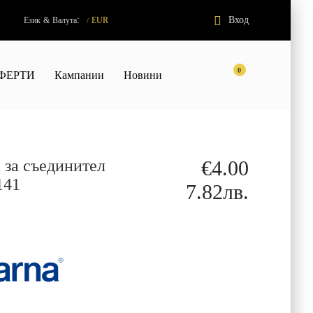
:
Вход
Език
&
Валута
EUR
/
0
ФЕРТИ
Кампании
Новини
 за съединител
€4.00
141
7.82лв.