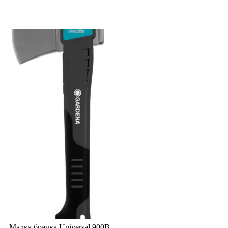
Малка брадва Universal 900B