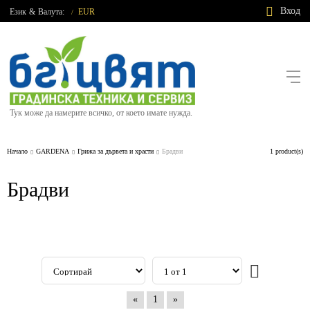
Вход
Език
&
Валута:
EUR
/
Тук може да намерите всичко, от което имате нужда.
Начало
GARDENA
Грижа за дървета и храсти
Брадви
1 product(s)
Брадви
«
1
»