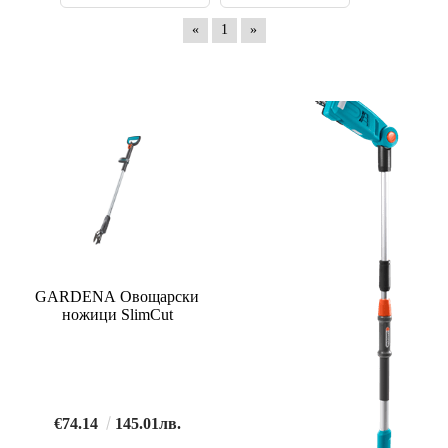
«
1
»
GARDENA Овощарски
ножици SlimCut
€74.14
145.01лв.