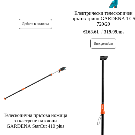
Електрически телескопичен
прътов трион GARDENA TC
720/20
€163.61
319.99лв.
Виж детайли
Телескопична прътова ножица
за кастрене на клони
GARDENA StarCut 410 plus