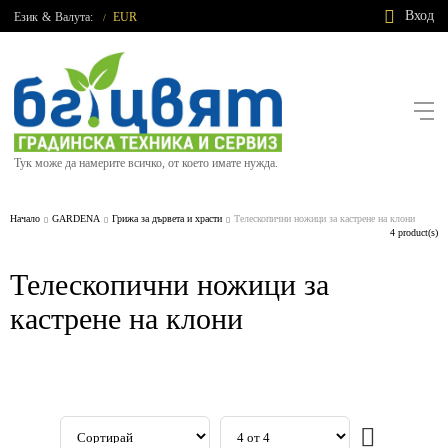
Вход
Език
&
Валута:
EUR
/
Тук може да намерите всичко, от което имате нужда.
Начало
GARDENA
Грижа за дървета и храсти
Телескопични ножици за кастрене на клони
4 product(s)
Телескопични ножици за
кастрене на клони