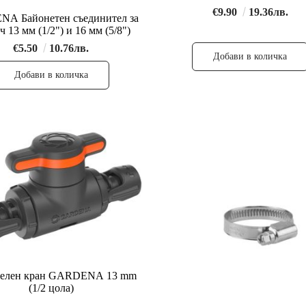
€9.90
19.36лв.
A Байонетен съединител за
 13 мм (1/2") и 16 мм (5/8")
€5.50
10.76лв.
телен кран GARDENA 13 mm
(1/2 цола)