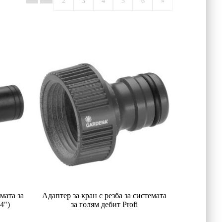
2
3
4
5
6
»
мата за
Адаптер за кран с резба за системата
4")
за голям дебит Profi