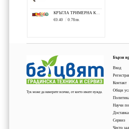
КРЪГЛА ТРИМЕРНА КОРДА (БЯЛА) 3,3 ММ 1 М
€0.40
0.78лв.
Бързи в
Вход
Регистра
Контакт
Общи ус
Тук може да намерите всичко, от което имате нужда.
Политика
Научи по
Доставка
Сервиз
Често за