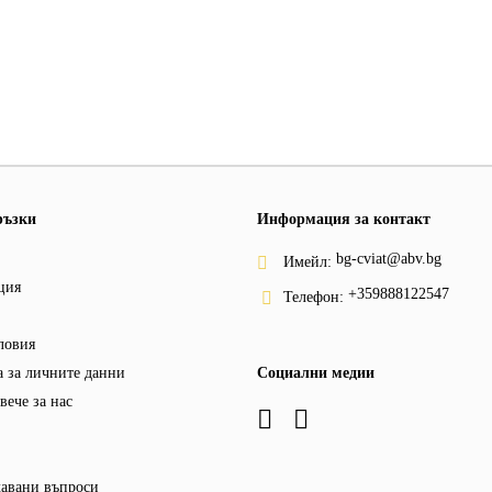
ръзки
Информация за контакт
bg-cviat@abv.bg
Имейл:
ция
+359888122547
Телефон:
ловия
 за личните данни
Социални медии
вече за нас
давани въпроси