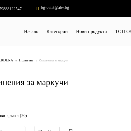
bg-cviat@abv.bg
59888122547
Начало
Категории
Нови продукти
ТОП О
ARDENA
Поливане
Съединения за маркучи
инения за маркучи
ви връзки (20)