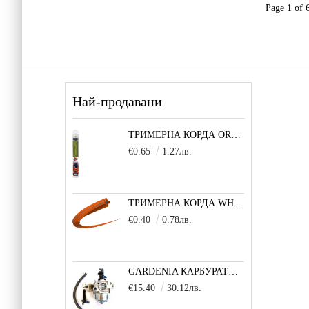
Page 1 of 
Най-продавани
ТРИМЕРНА КОРДА OREGON TECHNI-BLADE 6,0 ММ Х 26 СМ - 1 БРОЙ
€0.65
1.27лв.
ТРИМЕРНА КОРДА WHISPER TWIST (УСУКАН КВАДРАТ) 3,0 ММ 1 М
€0.40
0.78лв.
GARDENIA КАРБУРАТОР ЗА ДВИГАТЕЛ 5,5/6,5 К.С.
€15.40
30.12лв.