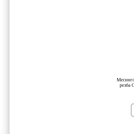
Месинго
резба 