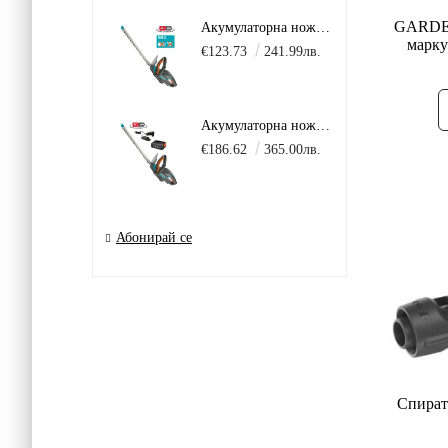
GARDEN
Акумулаторна ножица за жив плет GARDENA ComfortCut 50 18V P4A Solo без батерия и зарядно
маркуч
€123.73
241.99лв.
Акумулаторна ножица за жив плет GARDENA ComfortCut 18V P4A в комплект с батерия 2.0Ah + зарядно AL 18 V.
€186.62
365.00лв.
Абонирай се
Спира