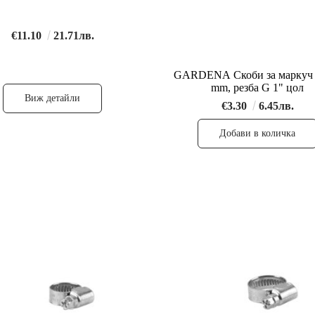
€11.10
21.71лв.
GARDENA Скоби за маркуч 
mm, резба G 1" цол
Виж детайли
€3.30
6.45лв.