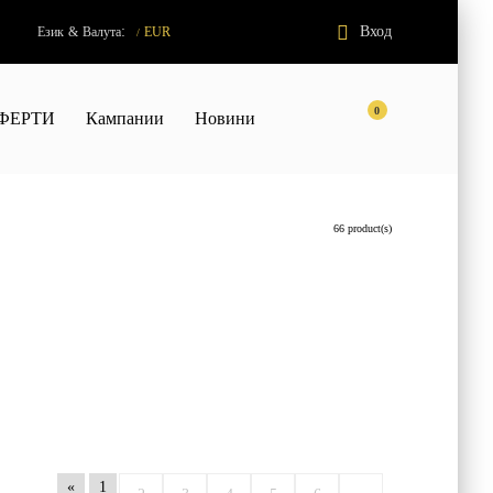
:
Вход
Език
&
Валута
EUR
/
0
ФЕРТИ
Кампании
Новини
66 product(s)
«
1