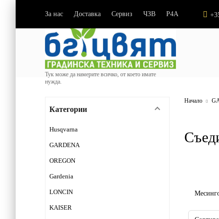
За нас
Доставка
Сервиз
ЧЗВ
P4A
|
|
|
|
+3
Тук може да намерите всичко, от което имате
нужда.
Начало
G
Категории
Husqvarna
Съед
GARDENA
OREGON
Gardenia
LONCIN
Месинго
KAISER