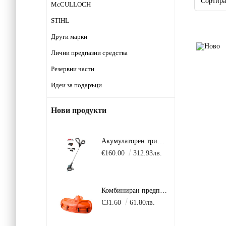
McCULLOCH
STIHL
Други марки
Лични предпазни средства
Резервни части
Идеи за подаръци
Нови продукти
Акумулаторен тример GARDENA SmallCut 23 см 18V P4A в комплект с батерия 2.5Ah + зарядно AL 18 V.
€160.00
312.93лв.
Комбиниран предпазител за моторни коси Husqvarna 135/236/241/243/253/333/335/535/541/543/553
€31.60
61.80лв.