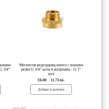
външна
Месингов редуциращ нипел с външна
G 3/4"
резба G 3/4" цола и вътрешна - G 1"
цол
€6.00
11.73лв.