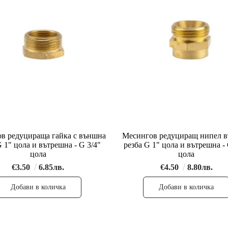
в редуцираща гайка с външна
Месингов редуциращ нипел 
G 1" цола и вътрешна - G 3/4"
резба G 1" цола и вътрешна - 
цолa
цолa
€3.50
6.85лв.
€4.50
8.80лв.