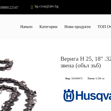
bg-cviat@abv.bg
59888122547
Начало
Категории
Нови продукти
ТОП О
Верига H 25, 18" .3
звена (объл зъб)
Код:
501840472
Тегло:
0.200
кг