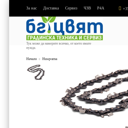
За нас
Доставка
Сервиз
ЧЗВ
P4A
|
|
|
|
+3
Тук може да намерите всичко, от което имате
нужда.
Начало
Husqvarna