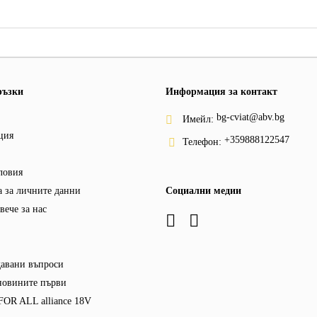
ръзки
Информация за контакт
bg-cviat@abv.bg
Имейл:
ция
+359888122547
Телефон:
ловия
 за личните данни
Социални медии
вече за нас
давани въпроси
новините първи
OR ALL alliance 18V