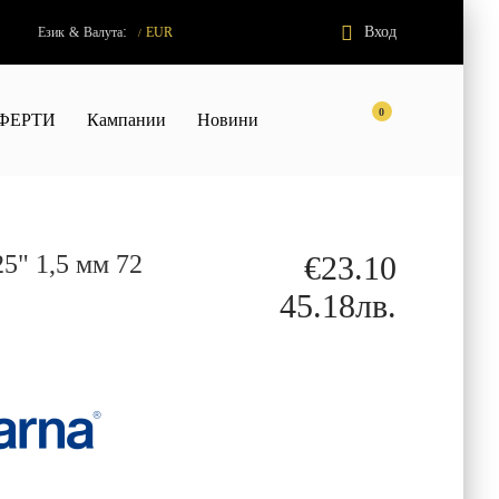
:
Вход
Език
&
Валута
EUR
/
0
ФЕРТИ
Кампании
Новини
25" 1,5 мм 72
€23.10
45.18лв.