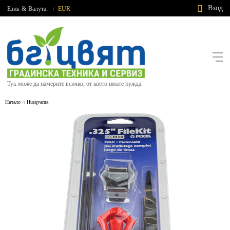
Вход
Език
&
Валута:
EUR
/
Тук може да намерите всичко, от което имате нужда.
Начало
Husqvarna