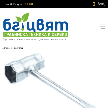
Вход
Език
&
Валута:
EUR
/
Тук може да намерите всичко, от което имате нужда.
Начало
Husqvarna